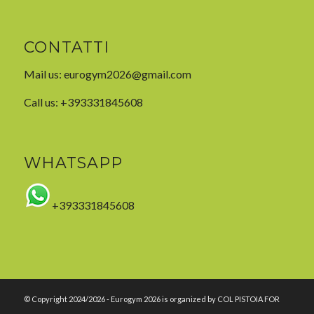
CONTATTI
Mail us:
eurogym2026@gmail.com
Call us: +393331845608
WHATSAPP
+393331845608
© Copyright 2024/2026 - Eurogym 2026 is organized by COL PISTOIA FOR