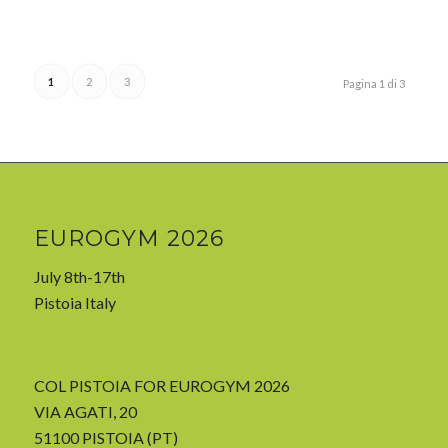
1
2
3
Pagina 1 di 3
EUROGYM 2026
July 8th-17th
Pistoia Italy
COL PISTOIA FOR EUROGYM 2026
VIA AGATI, 20
51100 PISTOIA (PT)