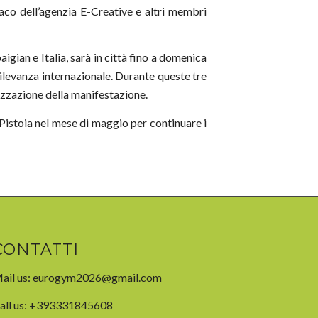
aco dell’agenzia E-Creative e altri membri
gian e Italia, sarà in città fino a domenica
ilevanza internazionale. Durante queste tre
izzazione della manifestazione.
istoia nel mese di maggio per continuare i
CONTATTI
ail us:
eurogym2026@gmail.com
all us: +393331845608